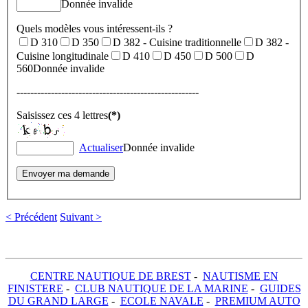
Donnée invalide
Quels modèles vous intéressent-ils ?
D 310
D 350
D 382 - Cuisine traditionnelle
D 382 -
Cuisine longitudinale
D 410
D 450
D 500
D
560
Donnée invalide
-----------------------------------------------------
Saisissez ces 4 lettres
(*)
Actualiser
Donnée invalide
< Précédent
Suivant >
CENTRE NAUTIQUE DE BREST
-
NAUTISME EN
FINISTERE
-
CLUB NAUTIQUE DE LA MARINE
-
GUIDES
DU GRAND LARGE
-
ECOLE NAVALE
-
PREMIUM AUTO