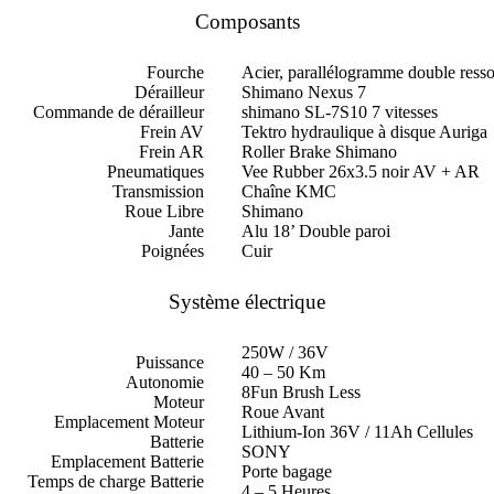
Composants
Fourche
Acier, parallélogramme double resso
Dérailleur
Shimano Nexus 7
Commande de dérailleur
shimano SL-7S10 7 vitesses
Frein AV
Tektro hydraulique à disque Auriga
Frein AR
Roller Brake Shimano
Pneumatiques
Vee Rubber 26x3.5 noir AV + AR
Transmission
Chaîne KMC
Roue Libre
Shimano
Jante
Alu 18’ Double paroi
Poignées
Cuir
Système électrique
250W / 36V
Puissance
40 – 50 Km
Autonomie
8Fun Brush Less
Moteur
Roue Avant
Emplacement Moteur
Lithium-Ion 36V / 11Ah Cellules
Batterie
SONY
Emplacement Batterie
Porte bagage
Temps de charge Batterie
4 – 5 Heures