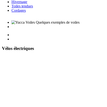
Hivernage
Toiles tendues
Cordages
Vélos électriques