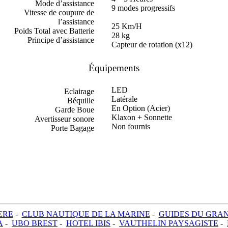
Mode d’assistance
9 modes progressifs
Vitesse de coupure de
l’assistance
25 Km/H
Poids Total avec Batterie
28 kg
Principe d’assistance
Capteur de rotation (x12)
Équipements
LED
Eclairage
Latérale
Béquille
En Option (Acier)
Garde Boue
Klaxon + Sonnette
Avertisseur sonore
Non fournis
Porte Bagage
ERE
-
CLUB NAUTIQUE DE LA MARINE
-
GUIDES DU GRA
A
-
UBO BREST
-
HOTEL IBIS
-
VAUTHELIN PAYSAGISTE
-