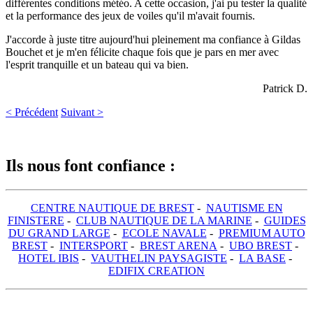
différentes conditions météo. A cette occasion, j'ai pu tester la qualité
et la performance des jeux de voiles qu'il m'avait fournis.
J'accorde à juste titre aujourd'hui pleinement ma confiance à Gildas
Bouchet et je m'en félicite chaque fois que je pars en mer avec
l'esprit tranquille et un bateau qui va bien.
Patrick D.
< Précédent
Suivant >
Ils nous font confiance :
CENTRE NAUTIQUE DE BREST
-
NAUTISME EN
FINISTERE
-
CLUB NAUTIQUE DE LA MARINE
-
GUIDES
DU GRAND LARGE
-
ECOLE NAVALE
-
PREMIUM AUTO
BREST
-
INTERSPORT
-
BREST ARENA
-
UBO BREST
-
HOTEL IBIS
-
VAUTHELIN PAYSAGISTE
-
LA BASE
-
EDIFIX CREATION